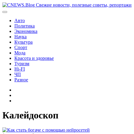
Перейти
к
содержимому
Авто
Политика
Экономика
Наука
Культура
Спорт
Мода
Красота и здоровье
Туризм
Hi-FI
ЧП
Разное
Главная
Контакты
Карта
сайта
Калейдоскоп