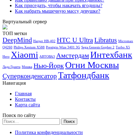
Как приседать, чтобы накачать ягодицы?
Как набрать мышечную массу девушке?
Виртуальный сервер
ТОП метки
DeepMind
HTC U Ultra
Libratus
Harper HB-402
Micromax
Q4260
Philips Xenium X588
Prestigio Wize 3401 3G
Sega Genesis Gopher 2
Turbo X5
Xiaomi
Интехбанк
Амстердам
Hero
АВТОВАЗ
Огни Москвы
Нью-Йорк
Лада Гранта
Мишка
Татфондбанк
Суперконденсатор
Навигация
Главная
Контакты
Карта сайта
Поиск по сайту
Найти:
Политика конфиденциальности