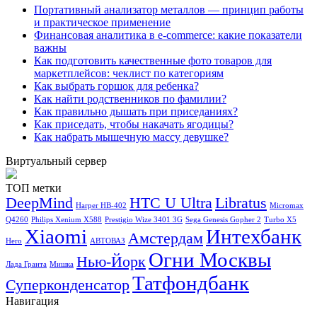
Портативный анализатор металлов — принцип работы
и практическое применение
Финансовая аналитика в e-commerce: какие показатели
важны
Как подготовить качественные фото товаров для
маркетплейсов: чеклист по категориям
Как выбрать горшок для ребенка?
Как найти родственников по фамилии?
Как правильно дышать при приседаниях?
Как приседать, чтобы накачать ягодицы?
Как набрать мышечную массу девушке?
Виртуальный сервер
ТОП метки
DeepMind
HTC U Ultra
Libratus
Harper HB-402
Micromax
Q4260
Philips Xenium X588
Prestigio Wize 3401 3G
Sega Genesis Gopher 2
Turbo X5
Xiaomi
Интехбанк
Амстердам
Hero
АВТОВАЗ
Огни Москвы
Нью-Йорк
Лада Гранта
Мишка
Татфондбанк
Суперконденсатор
Навигация