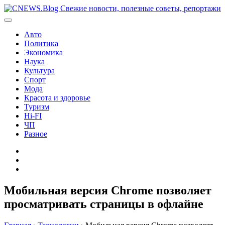
Перейти
к
содержимому
Авто
Политика
Экономика
Наука
Культура
Спорт
Мода
Красота и здоровье
Туризм
Hi-FI
ЧП
Разное
Главная
Контакты
Карта
сайта
Мобильная версия Chrome позволяет
просматривать страницы в офлайне