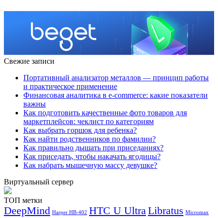
Свежие записи
Портативный анализатор металлов — принцип работы
и практическое применение
Финансовая аналитика в e-commerce: какие показатели
важны
Как подготовить качественные фото товаров для
маркетплейсов: чеклист по категориям
Как выбрать горшок для ребенка?
Как найти родственников по фамилии?
Как правильно дышать при приседаниях?
Как приседать, чтобы накачать ягодицы?
Как набрать мышечную массу девушке?
Виртуальный сервер
ТОП метки
DeepMind
HTC U Ultra
Libratus
Harper HB-402
Micromax