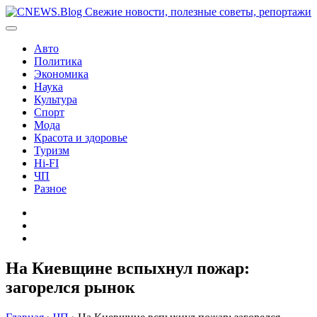
Перейти
к
содержимому
Авто
Политика
Экономика
Наука
Культура
Спорт
Мода
Красота и здоровье
Туризм
Hi-FI
ЧП
Разное
Главная
Контакты
Карта
сайта
На Киевщине вспыхнул пожар:
загорелся рынок