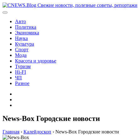
Перейти
к
содержимому
Авто
Политика
Экономика
Наука
Культура
Спорт
Мода
Красота и здоровье
Туризм
Hi-FI
ЧП
Разное
Главная
Контакты
Карта
сайта
News-Box Городские новости
Главная
›
Калейдоскоп
›
News-Box Городские новости