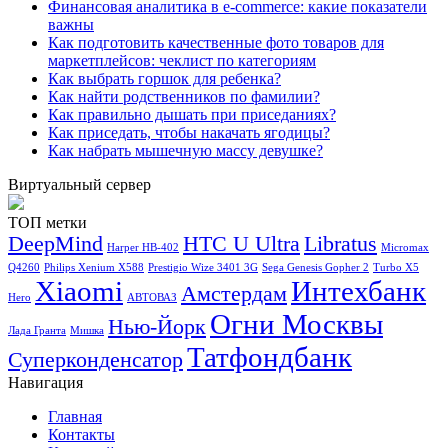
Финансовая аналитика в e-commerce: какие показатели
важны
Как подготовить качественные фото товаров для
маркетплейсов: чеклист по категориям
Как выбрать горшок для ребенка?
Как найти родственников по фамилии?
Как правильно дышать при приседаниях?
Как приседать, чтобы накачать ягодицы?
Как набрать мышечную массу девушке?
Виртуальный сервер
ТОП метки
DeepMind
HTC U Ultra
Libratus
Harper HB-402
Micromax
Q4260
Philips Xenium X588
Prestigio Wize 3401 3G
Sega Genesis Gopher 2
Turbo X5
Xiaomi
Интехбанк
Амстердам
Hero
АВТОВАЗ
Огни Москвы
Нью-Йорк
Лада Гранта
Мишка
Татфондбанк
Суперконденсатор
Навигация
Главная
Контакты