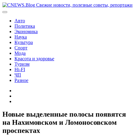
Перейти
к
содержимому
Авто
Политика
Экономика
Наука
Культура
Спорт
Мода
Красота и здоровье
Туризм
Hi-FI
ЧП
Разное
Главная
Контакты
Карта
сайта
Новые выделенные полосы появятся
на Нахимовском и Ломоносовском
проспектах