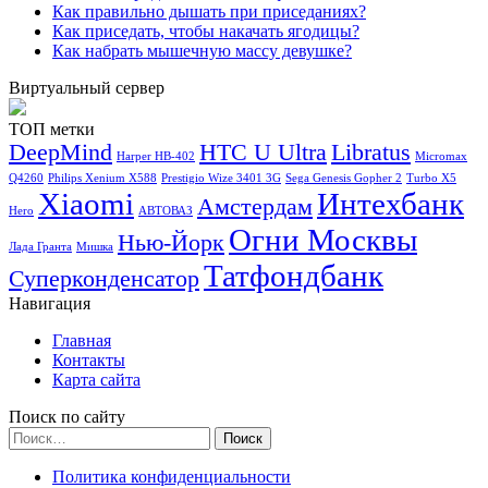
Как правильно дышать при приседаниях?
Как приседать, чтобы накачать ягодицы?
Как набрать мышечную массу девушке?
Виртуальный сервер
ТОП метки
DeepMind
HTC U Ultra
Libratus
Harper HB-402
Micromax
Q4260
Philips Xenium X588
Prestigio Wize 3401 3G
Sega Genesis Gopher 2
Turbo X5
Xiaomi
Интехбанк
Амстердам
Hero
АВТОВАЗ
Огни Москвы
Нью-Йорк
Лада Гранта
Мишка
Татфондбанк
Суперконденсатор
Навигация
Главная
Контакты
Карта сайта
Поиск по сайту
Найти:
Политика конфиденциальности