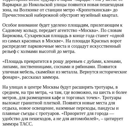
Варварки до Никольской улицы появится новая пешеходная
зона, на Волхонке от станции метро «Кропоткинская» до
Пречистенской набережной обустроят музейный квартал.
Особое внимание будет уделено площадям, прилегающим к
Садовому кольцу, передает агентство «Москва». По словам
Бирюкова, Сухаревская площадь в конце года станет «одной
из самых красивых в Москве». На площади Красных ворот
распределят парковочные места и создадут искусственный
рельеф с холмами высотой до метра.
«Площадь превратится в рощу деревьев с дубами, кленами,
липами, лиственницами, соснами и рябинами. Появится
уличная мебель, скамейки из металла. Вернутся исторические
фонари», рассказал заммэра.
На улицах в центре Москвы будут расширять тротуары, в
среднем, на три метра, «а там, где возможно, на шесть и более
метров, для размещения кафе и торговых точек». Тротуары
выложат гранитной плиткой. Появятся новые места для
отдыха, новое освещение, наземные переходы, пандусы и
плавные съезды с тротуаров. «Приоритет для города —
удобство для пешеходов, а не для автомобилей», – цитирует
заммэра ТАСС.