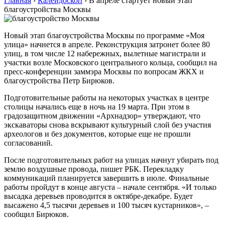
Главная
›
Калейдоскоп
›
В апреле стартует новый этап
благоустройства Москвы
Новый этап благоустройства Москвы по программе «Моя
улица» начнется в апреле. Реконструкция затронет более 80
улиц, в том числе 12 набережных, вылетные магистрали и
участки возле Московского центрального кольца, сообщил на
пресс-конференции заммэра Москвы по вопросам ЖКХ и
благоустройства Петр Бирюков.
Подготовительные работы на некоторых участках в центре
столицы начались еще в ночь на 19 марта. При этом в
градозащитном движении «Архнадзор» утверждают, что
экскаваторы снова вскрывают культурный слой без участия
археологов и без документов, которые еще не прошли
согласований.
После подготовительных работ на улицах начнут убирать под
землю воздушные провода, пишет РБК. Перекладку
коммуникаций планируется завершить в июле. Финальные
работы пройдут в конце августа – начале сентября. «И только
высадка деревьев проводится в октябре-декабре. Будет
высажено 4,5 тысячи деревьев и 100 тысяч кустарников», –
сообщил Бирюков.