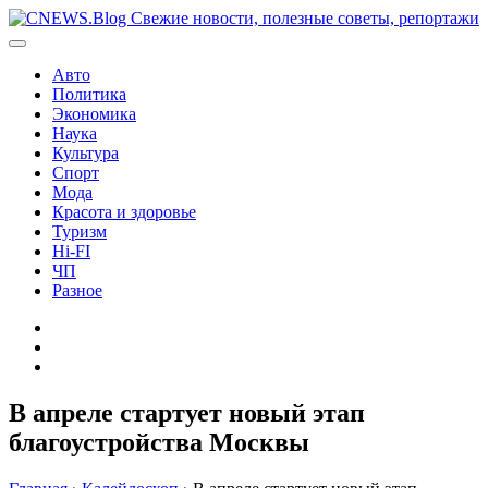
Перейти
к
содержимому
Авто
Политика
Экономика
Наука
Культура
Спорт
Мода
Красота и здоровье
Туризм
Hi-FI
ЧП
Разное
Главная
Контакты
Карта
сайта
В апреле стартует новый этап
благоустройства Москвы