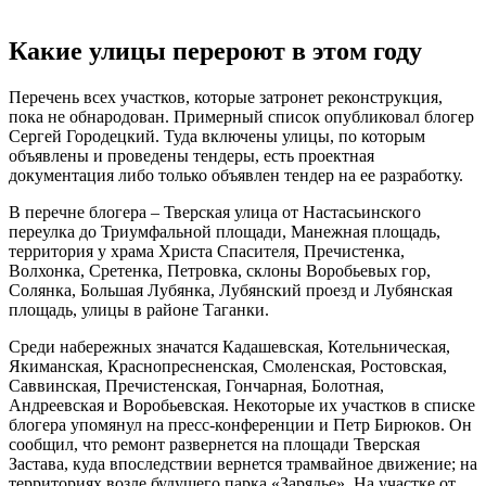
Какие улицы перероют в этом году
Перечень всех участков, которые затронет реконструкция,
пока не обнародован. Примерный список опубликовал блогер
Сергей Городецкий. Туда включены улицы, по которым
объявлены и проведены тендеры, есть проектная
документация либо только объявлен тендер на ее разработку.
В перечне блогера – Тверская улица от Настасьинского
переулка до Триумфальной площади, Манежная площадь,
территория у храма Христа Спасителя, Пречистенка,
Волхонка, Сретенка, Петровка, склоны Воробьевых гор,
Солянка, Большая Лубянка, Лубянский проезд и Лубянская
площадь, улицы в районе Таганки.
Среди набережных значатся Кадашевская, Котельническая,
Якиманская, Краснопресненская, Смоленская, Ростовская,
Саввинская, Пречистенская, Гончарная, Болотная,
Андреевская и Воробьевская. Некоторые их участков в списке
блогера упомянул на пресс-конференции и Петр Бирюков. Он
сообщил, что ремонт развернется на площади Тверская
Застава, куда впоследствии вернется трамвайное движение; на
территориях возле будущего парка «Зарядье». На участке от