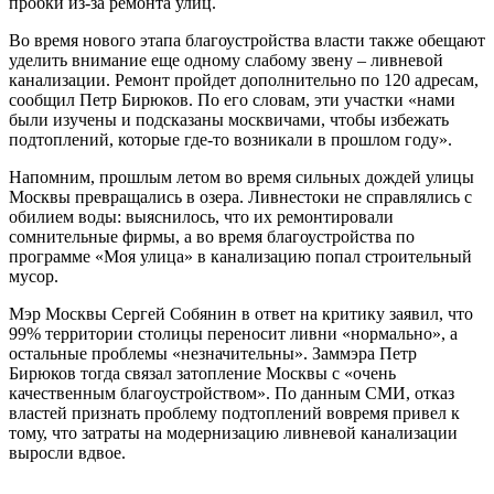
пробки из-за ремонта улиц.
Во время нового этапа благоустройства власти также обещают
уделить внимание еще одному слабому звену – ливневой
канализации. Ремонт пройдет дополнительно по 120 адресам,
сообщил Петр Бирюков. По его словам, эти участки «нами
были изучены и подсказаны москвичами, чтобы избежать
подтоплений, которые где-то возникали в прошлом году».
Напомним, прошлым летом во время сильных дождей улицы
Москвы превращались в озера. Ливнестоки не справлялись с
обилием воды: выяснилось, что их ремонтировали
сомнительные фирмы, а во время благоустройства по
программе «Моя улица» в канализацию попал строительный
мусор.
Мэр Москвы Сергей Собянин в ответ на критику заявил, что
99% территории столицы переносит ливни «нормально», а
остальные проблемы «незначительны». Заммэра Петр
Бирюков тогда связал затопление Москвы с «очень
качественным благоустройством». По данным СМИ, отказ
властей признать проблему подтоплений вовремя привел к
тому, что затраты на модернизацию ливневой канализации
выросли вдвое.