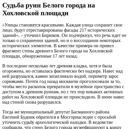
Судьба руин Белого города на
Хохловской площади
«Улицы становятся красивыми. Каждая улица сохранит свое
лицо, будут отреставрированы фасады 217 исторических
зданий», – уточнил Бирюков. Он подчеркнул, что речь идет не
только о сохранении зданий, но и о воссоздании некоторых
исторических элементов. В качестве примера он привел
фрагмент стены древнего Белого города на Хохловской
площади, обнаруженные 17 лет назад.
В последние несколько лет древняя кладка, хотя и была
огорожена, но оставалась фактически без надзора. Навес над
ней разрушался, камни затапливало водой, периметр зарос
сорняками. Почти год назад москвичи проголосовали за то,
чтобы место раскопок превратили в музейное пространство с
доступом к древним руинам, но с тех пор никаких активных
работ на Хохловской площади не происходило. В июне навес
над стеной снова разрушился.
Тогда же муниципальный депутат Басманного района
Евгений Будник обратился в Мосгорнаследие с просьбой
уточнить судьбу археологической находки. В ведомстве
сообщили, что стену Белого города музеефицируют к концу