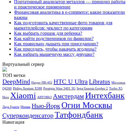
Портативный анализатор металлов — принцип работы
и практическое применение
Финансовая аналитика в e-commerce: какие показатели
важны
Как подготовить качественные фото товаров для
маркетплейсов: чеклист по категориям
Как выбрать горшок для ребенка?
Как найти родственников по фамилии?
Как правильно дышать при приседаниях?
Как приседать, чтобы накачать ягодицы?
Как набрать мышечную массу девушке?
Виртуальный сервер
ТОП метки
DeepMind
HTC U Ultra
Libratus
Harper HB-402
Micromax
Q4260
Philips Xenium X588
Prestigio Wize 3401 3G
Sega Genesis Gopher 2
Turbo X5
Xiaomi
Интехбанк
Амстердам
Hero
АВТОВАЗ
Огни Москвы
Нью-Йорк
Лада Гранта
Мишка
Татфондбанк
Суперконденсатор
Навигация