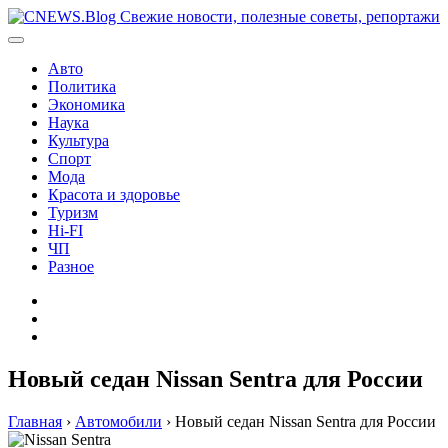
Перейти
к
содержимому
Авто
Политика
Экономика
Наука
Культура
Спорт
Мода
Красота и здоровье
Туризм
Hi-FI
ЧП
Разное
Главная
Контакты
Карта
сайта
Новый седан Nissan Sentra для России
Главная
›
Автомобили
›
Новый седан Nissan Sentra для России