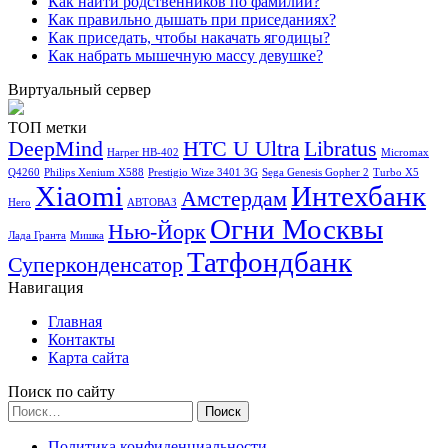
Как найти родственников по фамилии?
Как правильно дышать при приседаниях?
Как приседать, чтобы накачать ягодицы?
Как набрать мышечную массу девушке?
Виртуальный сервер
ТОП метки
DeepMind
HTC U Ultra
Libratus
Harper HB-402
Micromax
Q4260
Philips Xenium X588
Prestigio Wize 3401 3G
Sega Genesis Gopher 2
Turbo X5
Xiaomi
Интехбанк
Амстердам
Hero
АВТОВАЗ
Огни Москвы
Нью-Йорк
Лада Гранта
Мишка
Татфондбанк
Суперконденсатор
Навигация
Главная
Контакты
Карта сайта
Поиск по сайту
Найти:
Политика конфиденциальности