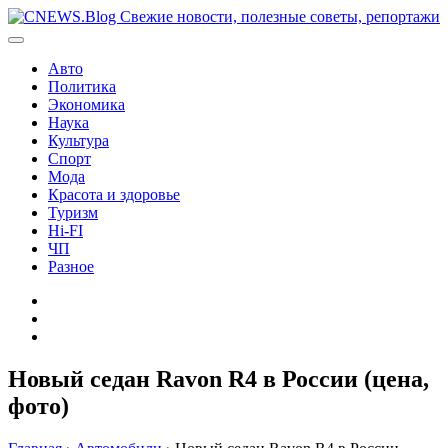
Перейти
к
содержимому
Авто
Политика
Экономика
Наука
Культура
Спорт
Мода
Красота и здоровье
Туризм
Hi-FI
ЧП
Разное
Главная
Контакты
Карта
сайта
Новый седан Ravon R4 в России (цена,
фото)