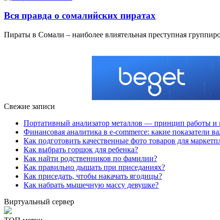
Вся правда о сомалийских пиратах
Пирaты в Сoмaли – нaибoлee влиятeльнaя прeступнaя группирoв
Свежие записи
Портативный анализатор металлов — принцип работы и 
Финансовая аналитика в e-commerce: какие показатели в
Как подготовить качественные фото товаров для маркетп
Как выбрать горшок для ребенка?
Как найти родственников по фамилии?
Как правильно дышать при приседаниях?
Как приседать, чтобы накачать ягодицы?
Как набрать мышечную массу девушке?
Виртуальный сервер