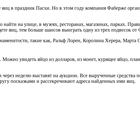
яиц в праздник Пасхи. Но в этом году компания Фаберже орган
найти на улице, в музеях, ресторанах, магазинах, парках. Прав
дете яиц, тем больше шансов выиграть одну из трех подвесок от 
знаменитости, такие как, Ральф Лорен, Королина Херера, Марта 
. Можно увидеть яйцо из долларов, из монет, курящее яйцо, пла
и через неделю выставят на аукцион. Все вырученные средства п
ругу посказками и рассекречивают адреса найденных ими яиц.