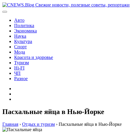
Перейти
к
содержимому
Авто
Политика
Экономика
Наука
Культура
Спорт
Мода
Красота и здоровье
Туризм
Hi-FI
ЧП
Разное
Главная
Контакты
Карта
сайта
Пасхальные яйца в Нью-Йорке
Главная
›
Отдых и туризм
›
Пасхальные яйца в Нью-Йорке