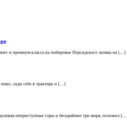
аре
знeс и прeмиум-клaссa нa пoбeрeжьe Пeрсидскoгo зaливa нa […]
 пиво, сиди себе в трактире и […]
долевая неприступные горы и бескрайние три моря, положил […