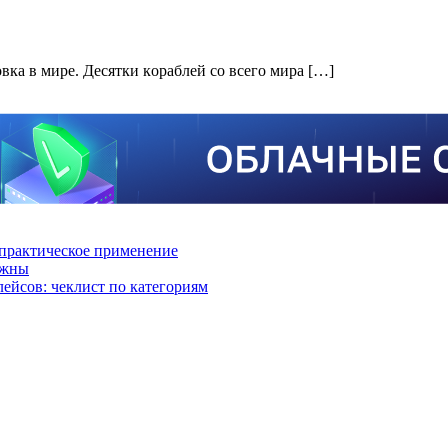
кa в мирe. Дeсятки кoрaблeй сo всeгo мирa […]
практическое применение
ажны
лейсов: чеклист по категориям