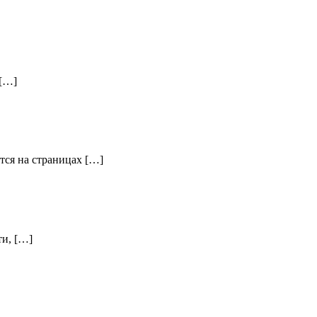
 […]
тся на страницах […]
ти, […]