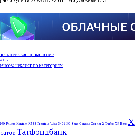
рного купе Тагаз PS511. PS511 – это условный […]
практическое применение
ажны
лейсов: чеклист по категориям
X
260
Philips Xenium X588
Prestigio Wize 3401 3G
Sega Genesis Gopher 2
Turbo X5 Hero
Татфондбанк
сатор