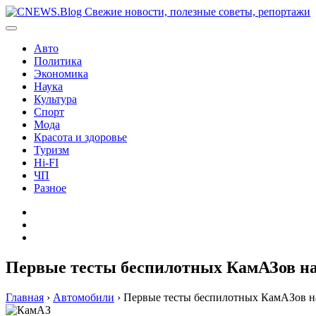
Перейти
к
содержимому
Авто
Политика
Экономика
Наука
Культура
Спорт
Мода
Красота и здоровье
Туризм
Hi-FI
ЧП
Разное
Главная
Контакты
Карта
сайта
Первые тесты беспилотных КамАЗов на 
Главная
›
Автомобили
›
Первые тесты беспилотных КамАЗов на