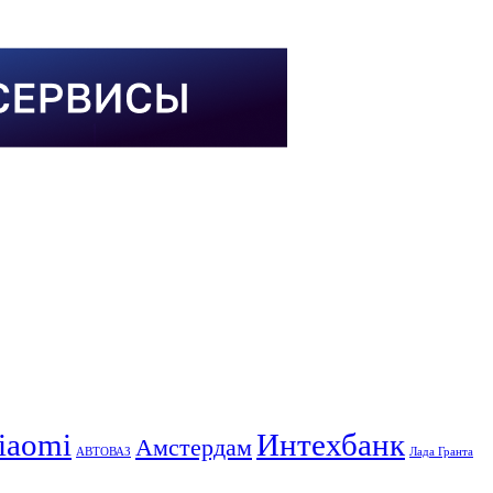
iaomi
Интехбанк
Амстердам
АВТОВАЗ
Лада Гранта