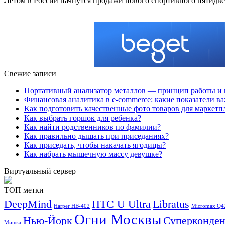
Летом в России начнутся продажи нового спортивного пятидве
Свежие записи
Портативный анализатор металлов — принцип работы и 
Финансовая аналитика в e-commerce: какие показатели в
Как подготовить качественные фото товаров для маркетп
Как выбрать горшок для ребенка?
Как найти родственников по фамилии?
Как правильно дышать при приседаниях?
Как приседать, чтобы накачать ягодицы?
Как набрать мышечную массу девушке?
Виртуальный сервер
ТОП метки
DeepMind
HTC U Ultra
Libratus
Harper HB-402
Micromax Q4
Огни Москвы
Нью-Йорк
Суперконден
Мишка