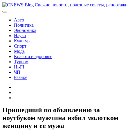
Перейти
к
содержимому
Авто
Политика
Экономика
Наука
Культура
Спорт
Мода
Красота и здоровье
Туризм
Hi-FI
ЧП
Разное
Главная
Контакты
Карта
сайта
Пришедший по объявлению за
ноутбуком мужчина избил молотком
женщину и ее мужа