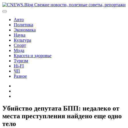
Перейти
к
содержимому
Авто
Политика
Экономика
Наука
Культура
Спорт
Мода
Красота и здоровье
Туризм
Hi-FI
ЧП
Разное
Главная
Контакты
Карта
сайта
Убийство депутата БПП: недалеко от
места преступления найдено еще одно
тело