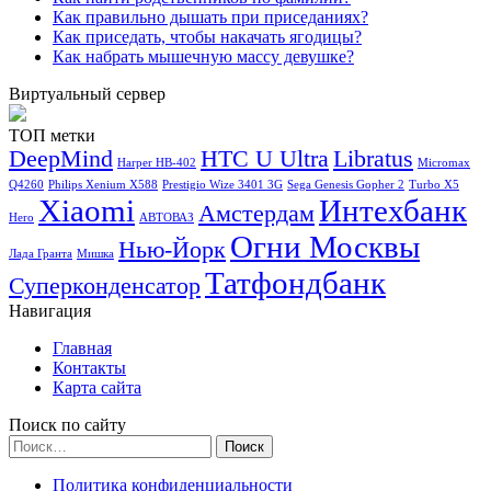
Как правильно дышать при приседаниях?
Как приседать, чтобы накачать ягодицы?
Как набрать мышечную массу девушке?
Виртуальный сервер
ТОП метки
DeepMind
HTC U Ultra
Libratus
Harper HB-402
Micromax
Q4260
Philips Xenium X588
Prestigio Wize 3401 3G
Sega Genesis Gopher 2
Turbo X5
Xiaomi
Интехбанк
Амстердам
Hero
АВТОВАЗ
Огни Москвы
Нью-Йорк
Лада Гранта
Мишка
Татфондбанк
Суперконденсатор
Навигация
Главная
Контакты
Карта сайта
Поиск по сайту
Найти:
Политика конфиденциальности