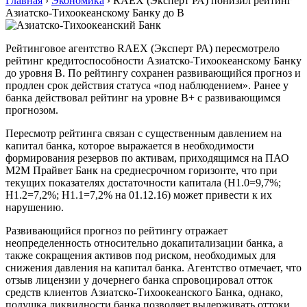
Главная
›
Экономика
›
RAEX (Эксперт РА) понизил рейтинг
Азиатско-Тихоокеанскому Банку до В
Рейтинговое агентство RAEX (Эксперт РА) пересмотрело
рейтинг кредитоспособности Азиатско-Тихоокеанскому Банку
до уровня В. По рейтингу сохранен развивающийся прогноз и
продлен срок действия статуса «под наблюдением». Ранее у
банка действовал рейтинг на уровне В+ с развивающимся
прогнозом.
Пересмотр рейтинга связан с существенным давлением на
капитал банка, которое выражается в необходимости
формирования резервов по активам, приходящимся на ПАО
М2М Прайвет Банк на среднесрочном горизонте, что при
текущих показателях достаточности капитала (Н1.0=9,7%;
Н1.2=7,2%; Н1.1=7,2% на 01.12.16) может привести к их
нарушению.
Развивающийся прогноз по рейтингу отражает
неопределенность относительно докапитализации банка, а
также сокращения активов под риском, необходимых для
снижения давления на капитал банка. Агентство отмечает, что
отзыв лицензии у дочернего банка спровоцировал отток
средств клиентов Азиатско-Тихоокеанского Банка, однако,
подушка ликвидности банка позволяет выдерживать оттоки