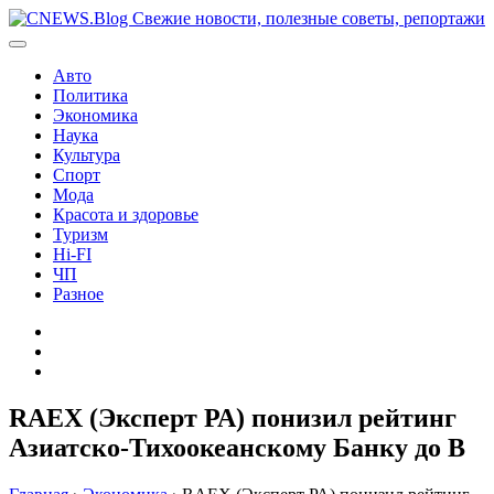
Перейти
к
содержимому
Авто
Политика
Экономика
Наука
Культура
Спорт
Мода
Красота и здоровье
Туризм
Hi-FI
ЧП
Разное
Главная
Контакты
Карта
сайта
RAEX (Эксперт РА) понизил рейтинг
Азиатско-Тихоокеанскому Банку до В