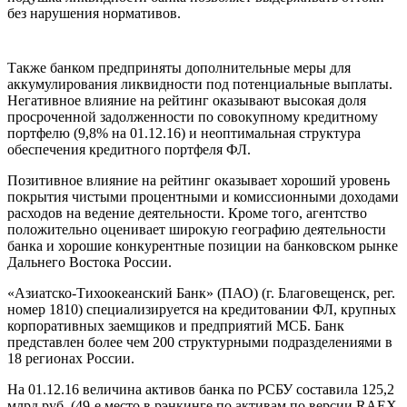
без нарушения нормативов.
Также банком предприняты дополнительные меры для
аккумулирования ликвидности под потенциальные выплаты.
Негативное влияние на рейтинг оказывают высокая доля
просроченной задолженности по совокупному кредитному
портфелю (9,8% на 01.12.16) и неоптимальная структура
обеспечения кредитного портфеля ФЛ.
Позитивное влияние на рейтинг оказывает хороший уровень
покрытия чистыми процентными и комиссионными доходами
расходов на ведение деятельности. Кроме того, агентство
положительно оценивает широкую географию деятельности
банка и хорошие конкурентные позиции на банковском рынке
Дальнего Востока России.
«Азиатско-Тихоокеанский Банк» (ПАО) (г. Благовещенск, рег.
номер 1810) специализируется на кредитовании ФЛ, крупных
корпоративных заемщиков и предприятий МСБ. Банк
представлен более чем 200 структурными подразделениями в
18 регионах России.
На 01.12.16 величина активов банка по РСБУ составила 125,2
млрд руб. (49-е место в рэнкинге по активам по версии RAEX