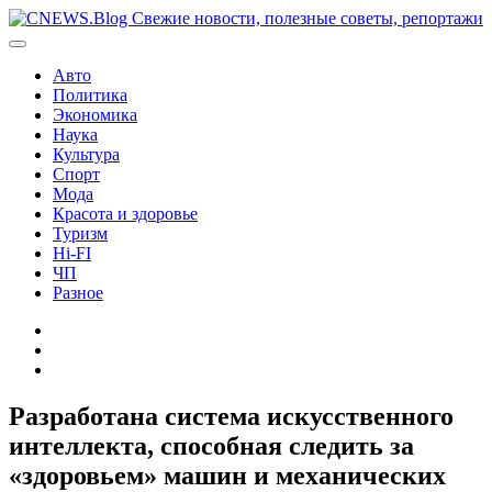
Перейти
к
содержимому
Авто
Политика
Экономика
Наука
Культура
Спорт
Мода
Красота и здоровье
Туризм
Hi-FI
ЧП
Разное
Главная
Контакты
Карта
сайта
Разработана система искусственного
интеллекта, способная следить за
«здоровьем» машин и механических