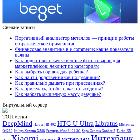
Свежие записи
Портативный анализатор металлов — принцип работы
и практическое применение
Финансовая аналитика в e-commerce: какие показатели
важны
Как подготовить качественные фото товаров для
маркетплейсов: чеклист по категориям
Как выбрать горшок для ребенка?
Как найти родственников по фамилии?
Как правильно дышать при приседаниях?
Как приседать, чтобы накачать ягодицы?
Как набрать мышечную массу девушке?
Виртуальный сервер
ТОП метки
DeepMind
HTC U Ultra
Libratus
Harper HB-402
Micromax
Q4260
Philips Xenium X588
Prestigio Wize 3401 3G
Sega Genesis Gopher 2
Turbo X5
Xiaomi
Интехбанк
Амстердам