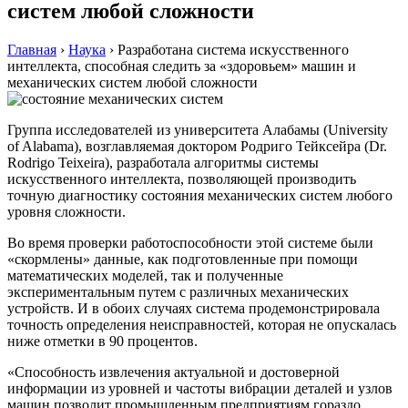
систем любой сложности
Главная
›
Наука
›
Разработана система искусственного
интеллекта, способная следить за «здоровьем» машин и
механических систем любой сложности
Группа исследователей из университета Алабамы (University
of Alabama), возглавляемая доктором Родриго Тейксейра (Dr.
Rodrigo Teixeira), разработала алгоритмы системы
искусственного интеллекта, позволяющей производить
точную диагностику состояния механических систем любого
уровня сложности.
Во время проверки работоспособности этой системе были
«скормлены» данные, как подготовленные при помощи
математических моделей, так и полученные
экспериментальным путем с различных механических
устройств. И в обоих случаях система продемонстрировала
точность определения неисправностей, которая не опускалась
ниже отметки в 90 процентов.
«Способность извлечения актуальной и достоверной
информации из уровней и частоты вибрации деталей и узлов
машин позволит промышленным предприятиям гораздо