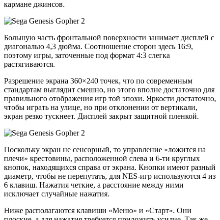
кармане джинсов.
Большую часть фронтальной поверхности занимает дисплей с
диагональю 4,3 дюйма. Соотношение сторон здесь 16:9,
поэтому игры, заточенные под формат 4:3 слегка
растягиваются.
Разрешение экрана 360×240 точек, что по современным
стандартам выглядит смешно, но этого вполне достаточно для
правильного отображения игр той эпохи. Яркости достаточно,
чтобы играть на улице, но при отклонении от вертикали,
экран резко тускнеет. Дисплей закрыт защитной пленкой.
Поскольку экран не сенсорный, то управление «ложится на
плечи» крестовины, расположенной слева и 6-ти круглых
кнопок, находящихся справа от экрана. Кнопки имеют разный
диаметр, чтобы не перепутать, для NES-игр используются 4 из
6 клавиш. Нажатия четкие, а расстояние между ними
исключает случайные нажатия.
Ниже располагаются клавиши «Меню» и «Старт». Они
плоские, а для нажатия требуется приложить усилие. Так же