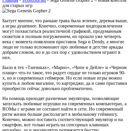
Главная
›
Технологии
›
Sega Genesis Gopher 2 – новая консоль
для старых игр
Бытует мнение, что раньше трава была зеленее, деревья выше,
а игры душевнее. Конечно, современные видеоразвлечения
могут похвастаться реалистичной графикой, продуманным
сюжетом и полным погружением, но прошло уже четверть
века с момента появления приставок Sega и Dendy, а многие
люди не только вспоминают про любимые в детстве аркады
добрым словом, но и до сих пор с удовольствием играют в
них.
Было в тех «Танчиках», «Марио», «Чипе и Дейле» и «Черном
плаще» что-то такое, что радует сердце не только игроков 90-
х, но и современных геймеров. Но если новые игры можно
купить в любом магазине, то картриджи, да и сами приставки
приобрести сейчас довольно проблематично.
На помощь приходят различные эмуляторы, позволяющие
запускать любимые игрушки на современных компьютерах, а
ROMы с играми не составит найти в сети. Но современный
ритм жизни больше располагает к мобильному геймингу.
Конечно, можно поставить соответствующий эмулятор и на
смартфон, вот только играть на сенсорных клавишах
неудобно, да и аккумулятор разряжается быстро.