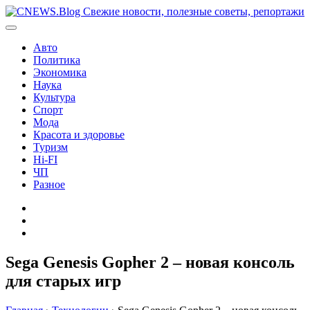
Перейти
к
содержимому
Авто
Политика
Экономика
Наука
Культура
Спорт
Мода
Красота и здоровье
Туризм
Hi-FI
ЧП
Разное
Главная
Контакты
Карта
сайта
Sega Genesis Gopher 2 – новая консоль
для старых игр