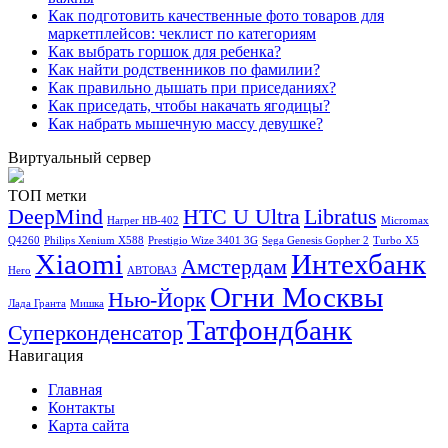
Как подготовить качественные фото товаров для
маркетплейсов: чеклист по категориям
Как выбрать горшок для ребенка?
Как найти родственников по фамилии?
Как правильно дышать при приседаниях?
Как приседать, чтобы накачать ягодицы?
Как набрать мышечную массу девушке?
Виртуальный сервер
ТОП метки
DeepMind
HTC U Ultra
Libratus
Harper HB-402
Micromax
Q4260
Philips Xenium X588
Prestigio Wize 3401 3G
Sega Genesis Gopher 2
Turbo X5
Xiaomi
Интехбанк
Амстердам
Hero
АВТОВАЗ
Огни Москвы
Нью-Йорк
Лада Гранта
Мишка
Татфондбанк
Суперконденсатор
Навигация
Главная
Контакты
Карта сайта