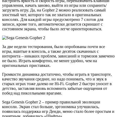
настроить яркость и скорость игры, переназначить клавиши
управления, начать заново, выйти из игры или сохранить/
загрузить игру. Да, на Gopher 2 можно реализовать самый
злостный чит, которого так не хватало в оригинальных
консолях. Для каждой игры предусмотрено 7 слотов для
записи, кроме того, автоматически делается скриншот с
состоянием экрана, чтобы было легче ориентироваться.
За две недели тестирования, были опробованы почти все
игры, вшитые в консоль, а также десяток скачанных с
интернета – никаких проблем, зависаний и тормозов замечено
не было. Играть комфортно, не менее удобно, чем на
оригинальных приставках.
Громкости динамика достаточно, чтобы играть в транспорте,
качество звучания среднее, но надо понимать, что и звук в
старых играх тоже далеко не Hi-Fi. Gopher 2 быстро уносит в
детство, заставляя вновь вспомнить забытые ощущения от
побед над пиксельными врагами.
Sega Genesis Gopher 2 – пример правильной эволюции
консоли. Экран стал больше, эргономика улучшилась,
появилась поддержка игр Денди, меню стало более простым и
понятным, добавились «Шифты».