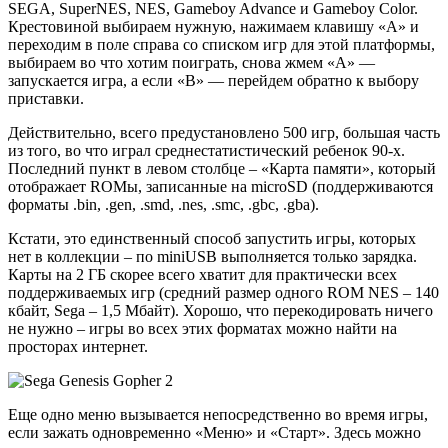
SEGA, SuperNES, NES, Gameboy Advance и Gameboy Color.
Крестовиной выбираем нужную, нажимаем клавишу «A» и
переходим в поле справа со списком игр для этой платформы,
выбираем во что хотим поиграть, снова жмем «A» —
запускается игра, а если «B» — перейдем обратно к выбору
приставки.
Действительно, всего предустановлено 500 игр, большая часть
из того, во что играл среднестатистический ребенок 90-х.
Последний пункт в левом столбце – «Карта памяти», который
отображает ROMы, записанные на microSD (поддерживаются
форматы .bin, .gen, .smd, .nes, .smc, .gbc, .gba).
Кстати, это единственный способ запустить игры, которых
нет в коллекции – по miniUSB выполняется только зарядка.
Карты на 2 ГБ скорее всего хватит для практически всех
поддерживаемых игр (средний размер одного ROM NES – 140
кбайт, Sega – 1,5 Мбайт). Хорошо, что перекодировать ничего
не нужно – игры во всех этих форматах можно найти на
просторах интернет.
Еще одно меню вызывается непосредственно во время игры,
если зажать одновременно «Меню» и «Старт». Здесь можно