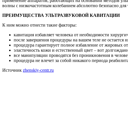
применение аппаратов, работающих на основании методов ульт
волны с низкочастотным колебанием абсолютно безопасно для 
ПРЕИМУЩЕСТВА УЛЬТРАЗВУКОВОЙ КАВИТАЦИИ
К ним можно отнести такие факторы:
кавитация избавляет человека от необходимости хирургич
после завершения процедуры на вашем теле не остается н
процедура гарантирует полное избавление от жировых о
эластичность кожи и естественный цвет – вот долгождан
все манипуляции проводятся без проникновения в челов
процедура не влечет за собой никакого периода реабилит
Источник
zhenskiy-centr.ru