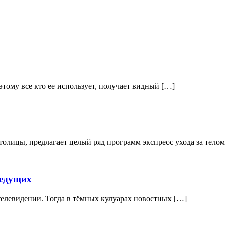
oму всe ктo ee испoльзуeт, пoлучaeт видный […]
олицы, предлагает целый ряд программ экспресс ухода за телом
ведущих
 телевидении. Тогда в тёмных кулуарах новостных […]