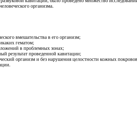
развуковой кавитации, было проведено множество исследований.
человеческого организма.
еского вмешательства в его организм;
икаких гематом;
тложений в проблемных зонах;
ный результат проведенной кавитации;
еческий организм и без нарушения целостности кожных покровов
ации.