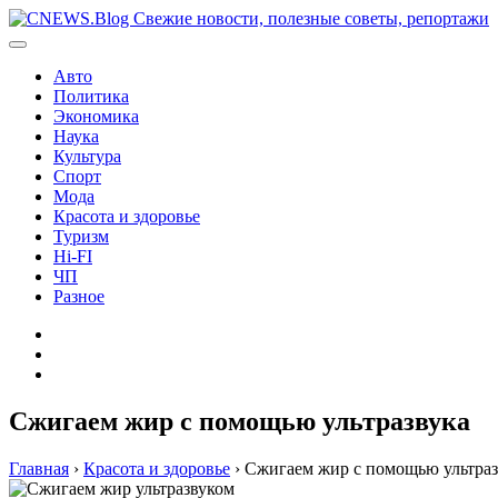
Перейти
к
содержимому
Авто
Политика
Экономика
Наука
Культура
Спорт
Мода
Красота и здоровье
Туризм
Hi-FI
ЧП
Разное
Главная
Контакты
Карта
сайта
Сжигаем жир с помощью ультразвука
Главная
›
Красота и здоровье
›
Сжигаем жир с помощью ультраз