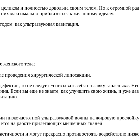
 целиком и полностью довольна своим телом. Но к огромной ра
 них максимально приблизиться к желанному идеалу.
одом, как ультразвуковая кавитация.
 женского тела;
ле проведения хирургической липосакции.
фектов, то не следует »списывать себя на лавку запасных». Не
ния. Если вы еще не знаете, как улучшить свою жизнь, и уже да
витацию.
вии низкочастотной ультразвуковой волны на жировую прослойку
вается на работе прилегающих мышечных тканей.
ластичности и могут прекрасно противостоять воздействию низк