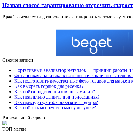
Назван способ гарантированно отсрочить старост
Врач Ткачева: если дозированно активировать теломеразу, мож
Свежие записи
Портативный анализатор металлов — принцип работы и 
Финансовая аналитика в e-commerce: какие показатели в
Как подготовить качественные фото товаров для маркетп
Как выбрать горшок для ребенка?
Как найти родственников по фамилии?
Как правильно дышать при приседаниях?
Как приседать, чтобы накачать ягодицы?
Как набрать мышечную массу девушке?
Виртуальный сервер
ТОП метки