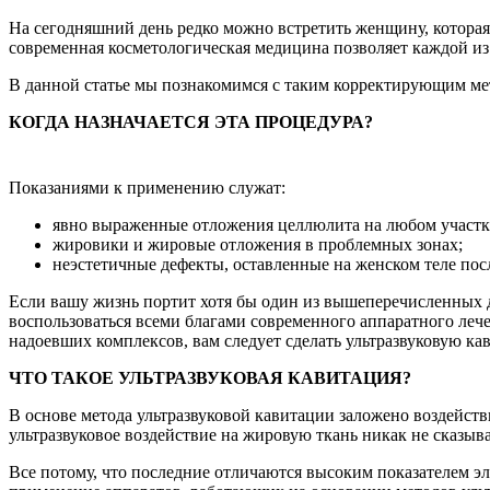
На сегодняшний день редко можно встретить женщину, которая
современная косметологическая медицина позволяет каждой из
В данной статье мы познакомимся с таким корректирующим мет
КОГДА НАЗНАЧАЕТСЯ ЭТА ПРОЦЕДУРА?
Показаниями к применению служат:
явно выраженные отложения целлюлита на любом участке
жировики и жировые отложения в проблемных зонах;
неэстетичные дефекты, оставленные на женском теле пос
Если вашу жизнь портит хотя бы один из вышеперечисленных де
воспользоваться всеми благами современного аппаратного лече
надоевших комплексов, вам следует сделать ультразвуковую ка
ЧТО ТАКОЕ УЛЬТРАЗВУКОВАЯ КАВИТАЦИЯ?
В основе метода ультразвуковой кавитации заложено воздейст
ультразвуковое воздействие на жировую ткань никак не сказы
Все потому, что последние отличаются высоким показателем э