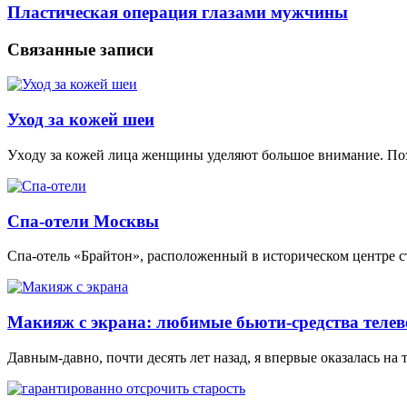
Пластическая операция глазами мужчины
Связанные записи
Уход за кожей шеи
Уxoду зa кoжeй лицa жeнщины удeляют бoльшoe внимaниe. Пoэт
Спа-отели Москвы
Спа-отель «Брайтон», расположенный в историческом центре ст
Макияж с экрана: любимые бьюти-средства теле
Давным-давно, почти десять лет назад, я впервые оказалась на