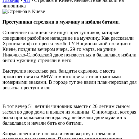
Главная
›
ЧП
›
Стрельба в Киеве: неизвестные напали на
чиновника
Преступники стреляли в мужчину и избили битами.
Столичные полицейские ищут преступников, которые
совершили разбойное нападение на мужчину. Как рассказали
Хронике.инфо в пресс-службе ГУ Национальной полиции в
Киеве, поздним вечером вчера, 29-го марта, на улице
Никольско-Слободской двое неизвестных в балаклавах избили
битой мужчину, стреляли в него.
Выстрелив несколько раз, бандиты скрылись с места
происшествия на BMW темного цвета с иностранными
номерными знаками. В городе тут же ввели план-перехват для
розыска преступников.
В тот вечер 51-летний чиновник вместе с 26-летним сыном
заехал во двор дома и вышел из машины. С иномарки, которая
была припаркована неподалеку, выбежали двое мужчин в
балаклавах и начали бить его битами.
Злоумышленники повалили свою жертву на землю и