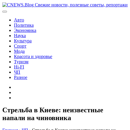
Перейти
к
содержимому
Авто
Политика
Экономика
Наука
Культура
Спорт
Мода
Красота и здоровье
Туризм
Hi-FI
ЧП
Разное
Главная
Контакты
Карта
сайта
Стрельба в Киеве: неизвестные
напали на чиновника