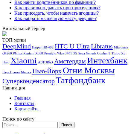
Как найти родственников по фамилии?
Как правильно дышать при приседаниях?
Как приседать, чтобы накачать ягодицы?
Как набрать мышечную массу девушке?
Виртуальный сервер
ТОП метки
DeepMind
HTC U Ultra
Libratus
Harper HB-402
Micromax
Q4260
Philips Xenium X588
Prestigio Wize 3401 3G
Sega Genesis Gopher 2
Turbo X5
Xiaomi
Интехбанк
Амстердам
Hero
АВТОВАЗ
Огни Москвы
Нью-Йорк
Лада Гранта
Мишка
Татфондбанк
Суперконденсатор
Навигация
Главная
Контакты
Карта сайта
Поиск по сайту
Найти: