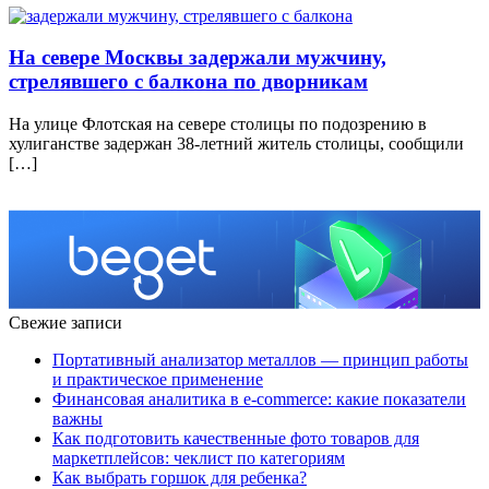
На севере Москвы задержали мужчину,
стрелявшего с балкона по дворникам
На улице Флотская на севере столицы по подозрению в
хулиганстве задержан 38-летний житель столицы, сообщили
[…]
Свежие записи
Портативный анализатор металлов — принцип работы
и практическое применение
Финансовая аналитика в e-commerce: какие показатели
важны
Как подготовить качественные фото товаров для
маркетплейсов: чеклист по категориям
Как выбрать горшок для ребенка?