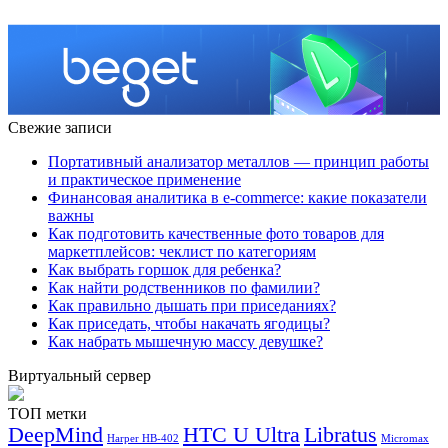
Свежие записи
Портативный анализатор металлов — принцип работы
и практическое применение
Финансовая аналитика в e-commerce: какие показатели
важны
Как подготовить качественные фото товаров для
маркетплейсов: чеклист по категориям
Как выбрать горшок для ребенка?
Как найти родственников по фамилии?
Как правильно дышать при приседаниях?
Как приседать, чтобы накачать ягодицы?
Как набрать мышечную массу девушке?
Виртуальный сервер
ТОП метки
DeepMind
HTC U Ultra
Libratus
Harper HB-402
Micromax