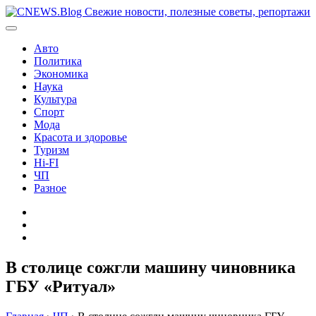
Перейти
к
содержимому
Авто
Политика
Экономика
Наука
Культура
Спорт
Мода
Красота и здоровье
Туризм
Hi-FI
ЧП
Разное
Главная
Контакты
Карта
сайта
В столице сожгли машину чиновника
ГБУ «Ритуал»