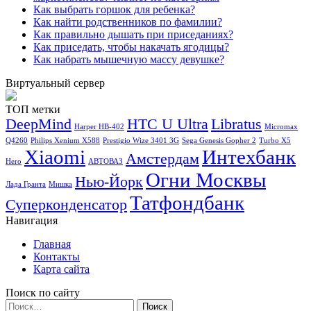
Как выбрать горшок для ребенка?
Как найти родственников по фамилии?
Как правильно дышать при приседаниях?
Как приседать, чтобы накачать ягодицы?
Как набрать мышечную массу девушке?
Виртуальный сервер
ТОП метки
DeepMind
HTC U Ultra
Libratus
Harper HB-402
Micromax
Q4260
Philips Xenium X588
Prestigio Wize 3401 3G
Sega Genesis Gopher 2
Turbo X5
Xiaomi
Интехбанк
Амстердам
Hero
АВТОВАЗ
Огни Москвы
Нью-Йорк
Лада Гранта
Мишка
Татфондбанк
Суперконденсатор
Навигация
Главная
Контакты
Карта сайта
Поиск по сайту
Найти: