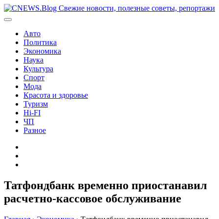
Перейти
к
содержимому
Авто
Политика
Экономика
Наука
Культура
Спорт
Мода
Красота и здоровье
Туризм
Hi-FI
ЧП
Разное
Главная
Контакты
Карта
сайта
Татфондбанк временно приостанавил
расчетно-кассовое обслуживание