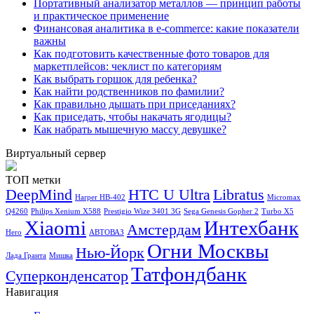
Портативный анализатор металлов — принцип работы
и практическое применение
Финансовая аналитика в e-commerce: какие показатели
важны
Как подготовить качественные фото товаров для
маркетплейсов: чеклист по категориям
Как выбрать горшок для ребенка?
Как найти родственников по фамилии?
Как правильно дышать при приседаниях?
Как приседать, чтобы накачать ягодицы?
Как набрать мышечную массу девушке?
Виртуальный сервер
ТОП метки
DeepMind
HTC U Ultra
Libratus
Harper HB-402
Micromax
Q4260
Philips Xenium X588
Prestigio Wize 3401 3G
Sega Genesis Gopher 2
Turbo X5
Xiaomi
Интехбанк
Амстердам
Hero
АВТОВАЗ
Огни Москвы
Нью-Йорк
Лада Гранта
Мишка
Татфондбанк
Суперконденсатор
Навигация