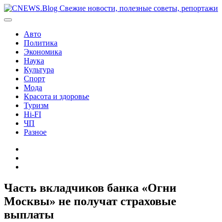
Перейти
к
содержимому
Авто
Политика
Экономика
Наука
Культура
Спорт
Мода
Красота и здоровье
Туризм
Hi-FI
ЧП
Разное
Главная
Контакты
Карта
сайта
Часть вкладчиков банка «Огни
Москвы» не получат страховые
выплаты