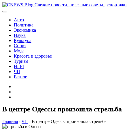
Перейти
к
содержимому
Авто
Политика
Экономика
Наука
Культура
Спорт
Мода
Красота и здоровье
Туризм
Hi-FI
ЧП
Разное
Главная
Контакты
Карта
сайта
В центре Одессы произошла стрельба
Главная
›
ЧП
›
В центре Одессы произошла стрельба