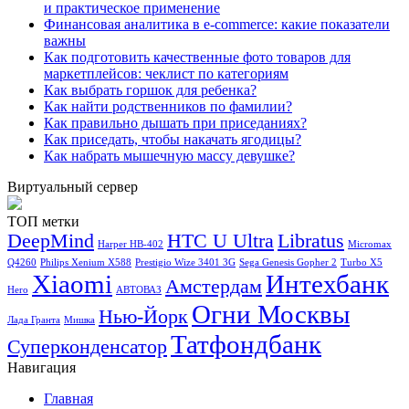
и практическое применение
Финансовая аналитика в e-commerce: какие показатели
важны
Как подготовить качественные фото товаров для
маркетплейсов: чеклист по категориям
Как выбрать горшок для ребенка?
Как найти родственников по фамилии?
Как правильно дышать при приседаниях?
Как приседать, чтобы накачать ягодицы?
Как набрать мышечную массу девушке?
Виртуальный сервер
ТОП метки
DeepMind
HTC U Ultra
Libratus
Harper HB-402
Micromax
Q4260
Philips Xenium X588
Prestigio Wize 3401 3G
Sega Genesis Gopher 2
Turbo X5
Xiaomi
Интехбанк
Амстердам
Hero
АВТОВАЗ
Огни Москвы
Нью-Йорк
Лада Гранта
Мишка
Татфондбанк
Суперконденсатор
Навигация
Главная