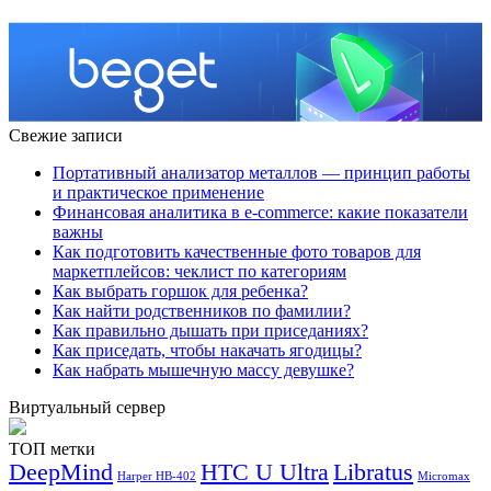
Свежие записи
Портативный анализатор металлов — принцип работы
и практическое применение
Финансовая аналитика в e-commerce: какие показатели
важны
Как подготовить качественные фото товаров для
маркетплейсов: чеклист по категориям
Как выбрать горшок для ребенка?
Как найти родственников по фамилии?
Как правильно дышать при приседаниях?
Как приседать, чтобы накачать ягодицы?
Как набрать мышечную массу девушке?
Виртуальный сервер
ТОП метки
DeepMind
HTC U Ultra
Libratus
Harper HB-402
Micromax