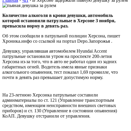
Главная
›
ЧП
›
В Херсоне задержали пьяную девушку за рулем
Количество алкоголя в крови девушки, автомобиль
которой остановили патрульные в Херсоне 3 ноября,
превысила норму в девять раз.
Об этом сообщили в патрульной полиции Херсона, пишет
Хроника.инфо со ссылкой на портал Depo.Запорожья .
Девушку, управлявшая автомобилем Hyundai Accent
патрульные остановили утром на проспекте 200-летия
Херсона из-за того, что в авто не работал один из задних
габаритных огней. Водитель имела явные признаки
алкогольного опьянения, тест показал 1,69 промилле, что
почти в девять раз превышает допустимую норму.
На 23-летнюю Херсонка патрульные составили
админматериалы по ст. 121 (Управление транспортным
средством, имеющим неисправности внешних световых
приборов) и ст. 130 (Управление в состоянии опьянения)
КоАП. Девушку отстранили от управления.