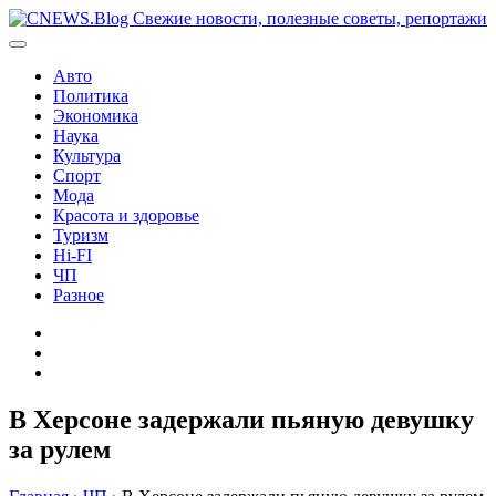
Перейти
к
содержимому
Авто
Политика
Экономика
Наука
Культура
Спорт
Мода
Красота и здоровье
Туризм
Hi-FI
ЧП
Разное
Главная
Контакты
Карта
сайта
В Херсоне задержали пьяную девушку
за рулем