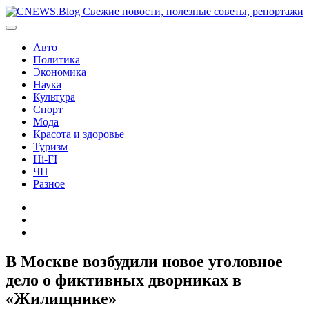
Перейти
к
содержимому
Авто
Политика
Экономика
Наука
Культура
Спорт
Мода
Красота и здоровье
Туризм
Hi-FI
ЧП
Разное
Главная
Контакты
Карта
сайта
В Москве возбудили новое уголовное
дело о фиктивных дворниках в
«Жилищнике»