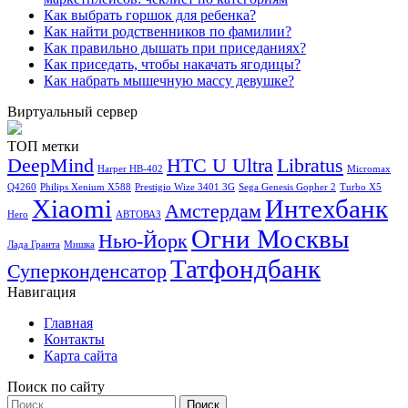
Как выбрать горшок для ребенка?
Как найти родственников по фамилии?
Как правильно дышать при приседаниях?
Как приседать, чтобы накачать ягодицы?
Как набрать мышечную массу девушке?
Виртуальный сервер
ТОП метки
DeepMind
HTC U Ultra
Libratus
Harper HB-402
Micromax
Q4260
Philips Xenium X588
Prestigio Wize 3401 3G
Sega Genesis Gopher 2
Turbo X5
Xiaomi
Интехбанк
Амстердам
Hero
АВТОВАЗ
Огни Москвы
Нью-Йорк
Лада Гранта
Мишка
Татфондбанк
Суперконденсатор
Навигация
Главная
Контакты
Карта сайта
Поиск по сайту
Найти: