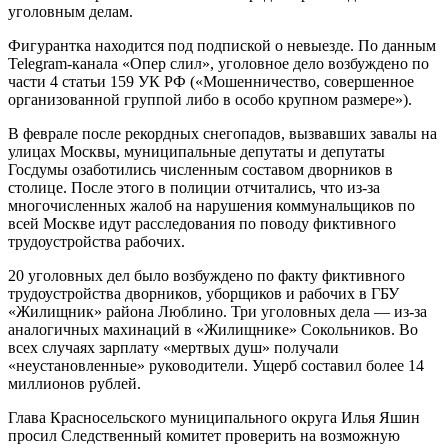
уголовным делам.
Фигурантка находится под подпиской о невыезде. По данным
Telegram-канала «Опер слил», уголовное дело возбуждено по
части 4 статьи 159 УК РФ («Мошенничество, совершенное
организованной группой либо в особо крупном размере»).
В феврале после рекордных снегопадов, вызвавших завалы на
улицах Москвы, муниципальные депутаты и депутаты
Госдумы озаботились численным составом дворников в
столице. После этого в полиции отчитались, что из-за
многочисленных жалоб на нарушения коммунальщиков по
всей Москве идут расследования по поводу фиктивного
трудоустройства рабочих.
20 уголовных дел было возбуждено по факту фиктивного
трудоустройства дворников, уборщиков и рабочих в ГБУ
«Жилищник» района Люблино. Три уголовных дела — из-за
аналогичных махинаций в «Жилищнике» Сокольников. Во
всех случаях зарплату «мертвых душ» получали
«неустановленные» руководители. Ущерб составил более 14
миллионов рублей.
Глава Красносельского муниципального округа Илья Яшин
просил Следственный комитет проверить на возможную