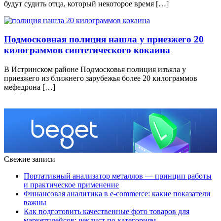
будут судить отца, который некоторое время […]
Подмосковная полиция нашла у приезжего 20
килограммов синтетического кокаина
В Истринском районе Подмосковья полиция изъяла у
приезжего из ближнего зарубежья более 20 килограммов
мефедрона […]
Свежие записи
Портативный анализатор металлов — принцип работы
и практическое применение
Финансовая аналитика в e-commerce: какие показатели
важны
Как подготовить качественные фото товаров для
маркетплейсов: чеклист по категориям