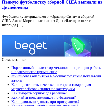
Пьяную футболистку сборной США выгнали из
Диснейленда
Футболистку американского «Орландо Сити» и сборной
США Алекс Морган выгнали из Диснейленда в штате
Флорида […]
Свежие записи
Портативный анализатор металлов — принцип работы
и практическое применение
Финансовая аналитика в e-commerce: какие показатели
важны
Как подготовить качественные фото товаров для
маркетплейсов: чеклист по категориям
Как выбрать горшок для ребенка?
Как найти родственников по фамилии?
Как правильно дышать при приседаниях?
Как приседать, чтобы накачать ягодицы?