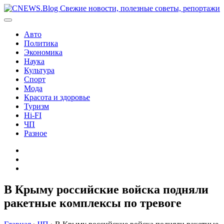
Перейти
к
содержимому
Авто
Политика
Экономика
Наука
Культура
Спорт
Мода
Красота и здоровье
Туризм
Hi-FI
ЧП
Разное
Главная
Контакты
Карта
сайта
В Крыму российские войска подняли
ракетные комплексы по тревоге