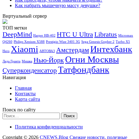
Как набрать мышечную массу девушке?
Виртуальный сервер
ТОП метки
DeepMind
HTC U Ultra
Libratus
Harper HB-402
Micromax
Q4260
Philips Xenium X588
Prestigio Wize 3401 3G
Sega Genesis Gopher 2
Turbo X5
Xiaomi
Интехбанк
Амстердам
Hero
АВТОВАЗ
Огни Москвы
Нью-Йорк
Лада Гранта
Мишка
Татфондбанк
Суперконденсатор
Навигация
Главная
Контакты
Карта сайта
Поиск по сайту
Найти:
Политика конфиденциальности
Copyright © 2026
CNEWS.Blog Свежие новости, полезные