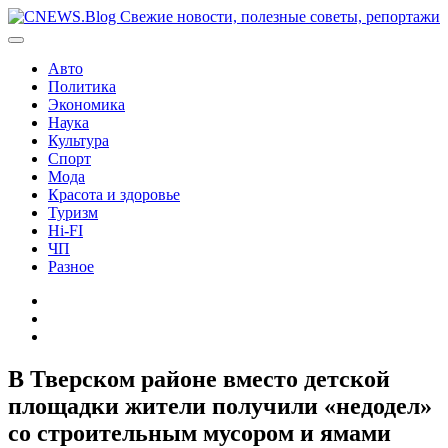
Перейти
к
содержимому
Авто
Политика
Экономика
Наука
Культура
Спорт
Мода
Красота и здоровье
Туризм
Hi-FI
ЧП
Разное
Главная
Контакты
Карта
сайта
В Тверском районе вместо детской
площадки жители получили «недодел»
со строительным мусором и ямами