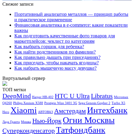
Свежие записи
Портативный анализатор металлов — принцип работы
и практическое применение
Финансовая аналитика в e-commerce: какие показатели
важны
Как подготовить качественные фото товаров для
маркетплейсов: чеклист по категориям
Как выбрать горшок для ребенка?
Как найти родственников по фамилии?
Как правильно дышать при приседаниях?
Как приседать, чтобы накачать ягодицы?
Как набрать мышечную массу девушке?
Виртуальный сервер
ТОП метки
DeepMind
HTC U Ultra
Libratus
Harper HB-402
Micromax
Q4260
Philips Xenium X588
Prestigio Wize 3401 3G
Sega Genesis Gopher 2
Turbo X5
Xiaomi
Интехбанк
Амстердам
Hero
АВТОВАЗ
Огни Москвы
Нью-Йорк
Лада Гранта
Мишка
Татфондбанк
Суперконденсатор