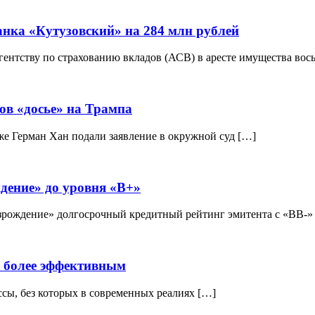
банка «Кутузовский» на 284 млн рублей
ентству по страхованию вкладов (АСВ) в аресте имущества вос
ов «досье» на Трампа
е Герман Хан подали заявление в окружной суд […]
дение» до уровня «B+»
озрождение» долгосрочный кредитный рейтинг эмитента с «ВВ-»
е более эффективным
ссы, без которых в современных реалиях […]