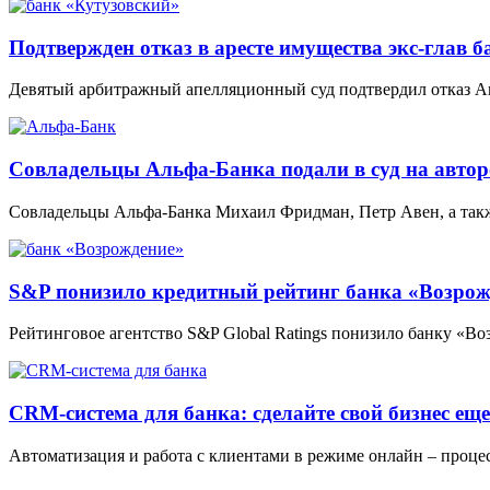
Подтвержден отказ в аресте имущества экс-глав 
Девятый арбитражный апелляционный суд подтвердил отказ Аг
Совладельцы Альфа-Банка подали в суд на автор
Совладельцы Альфа-Банка Михаил Фридман, Петр Авен, а такж
S&P понизило кредитный рейтинг банка «Возрож
Рейтинговое агентство S&P Global Ratings понизило банку «В
CRM-система для банка: сделайте свой бизнес ещ
Автоматизация и работа с клиентами в режиме онлайн – проце