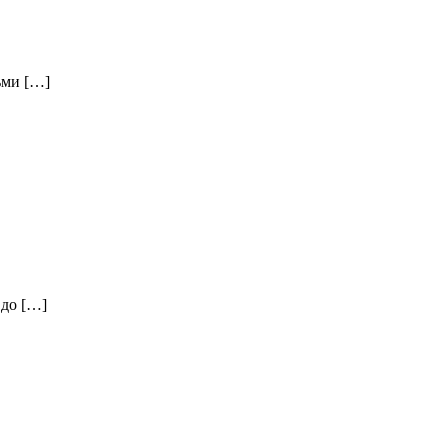
ьми […]
 до […]