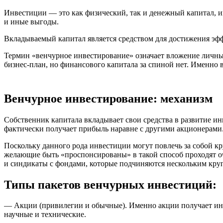
Инвестиции — это как физический, так и денежный капитал, и
и иные выгоды.
Вкладываемый капитал является средством для достижения эфф
Термин «венчурное инвестирование» означает вложение личных 
бизнес-план, но финансового капитала за спиной нет. Именно
Венчурное инвестирование: механизм
Собственник капитала вкладывает свои средства в развитие ин
фактически получает прибыль наравне с другими акционерами
Поскольку данного рода инвестиции могут повлечь за собой к
желающие быть «проспонсированы» в такой способ проходят оч
и синдикаты с фондами, которые подчиняются нескольким кру
Типы пакетов венчурных инвестиций:
— Акции (привилегии и обычные). Именно акции получает инве
научные и технические.