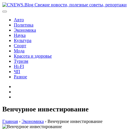
Перейти
к
содержимому
Авто
Политика
Экономика
Наука
Культура
Спорт
Мода
Красота и здоровье
Туризм
Hi-FI
ЧП
Разное
Главная
Контакты
Карта
сайта
Венчурное инвестирование
Главная
›
Экономика
›
Венчурное инвестирование