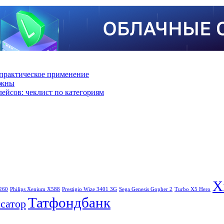
практическое применение
ажны
лейсов: чеклист по категориям
X
260
Philips Xenium X588
Prestigio Wize 3401 3G
Sega Genesis Gopher 2
Turbo X5 Hero
Татфондбанк
сатор