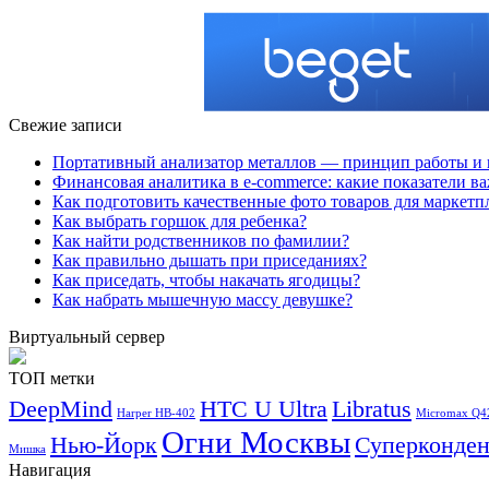
Свежие записи
Портативный анализатор металлов — принцип работы и 
Финансовая аналитика в e-commerce: какие показатели в
Как подготовить качественные фото товаров для маркетп
Как выбрать горшок для ребенка?
Как найти родственников по фамилии?
Как правильно дышать при приседаниях?
Как приседать, чтобы накачать ягодицы?
Как набрать мышечную массу девушке?
Виртуальный сервер
ТОП метки
DeepMind
HTC U Ultra
Libratus
Harper HB-402
Micromax Q4
Огни Москвы
Нью-Йорк
Суперконден
Мишка
Навигация