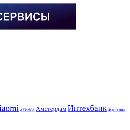
iaomi
Интехбанк
Амстердам
АВТОВАЗ
Лада Гранта