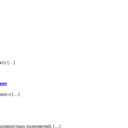
кту […]
ице
ции о […]
должностных полномочий, […]