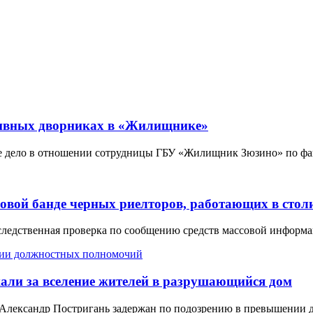
ктивных дворниках в «Жилищнике»
ое дело в отношении сотрудницы ГБУ «Жилищник Зюзино» по фа
овой банде черных риелторов, работающих в стол
ледственная проверка по сообщению средств массовой информа
али за вселение жителей в разрушающийся дом
Александр Постригань задержан по подозрению в превышении 