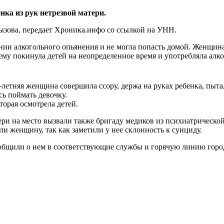
ка из рук нетрезвой матери.
вызова, передает Хроника.инфо со ссылкой на УНН.
янии алкогольного опьянения и не могла попасть домой. Женщина
ему покинула детей на неопределенное время и употребляла алко
-летняя женщина совершила ссору, держа на руках ребенка, пыта
сь поймать девочку.
орая осмотрела детей.
ери на место вызвали также бригаду медиков из психиатрическо
ли женщину, так как заметили у нее склонность к суициду.
ообщили о нем в соответствующие службы и горячую линию горо