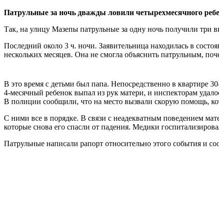
Патрульные за ночь дважды ловили четырехмесячного ребен
Так, на улицу Мазепы патрульные за одну ночь получили три 
Последний около 3 ч. ночи. Заявительница находилась в состо
нескольких месяцев. Она не смогла объяснить патрульным, поч
В это время с детьми был папа. Непосредственно в квартире 30
4-месячный ребенок выпал из рук матери, и инспекторам удало
В полиции сообщили, что на место вызвали скорую помощь, кот
С ними все в порядке. В связи с неадекватным поведением мат
которые снова его спасли от падения. Медики госпитализирова
Патрульные написали рапорт относительно этого события и с