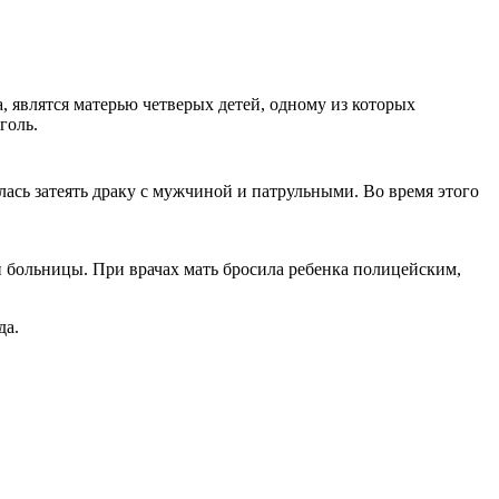
, являтся матерью четверых детей, одному из которых
голь.
лась затеять драку с мужчиной и патрульными. Во время этого
й больницы. При врачах мать бросила ребенка полицейским,
да.