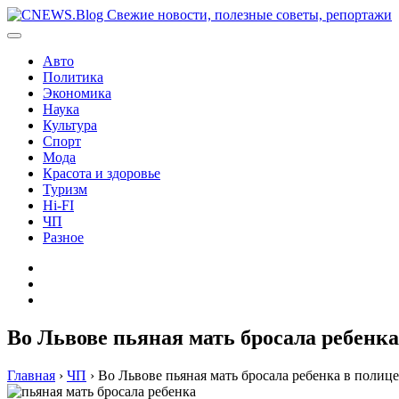
Перейти
к
содержимому
Авто
Политика
Экономика
Наука
Культура
Спорт
Мода
Красота и здоровье
Туризм
Hi-FI
ЧП
Разное
Главная
Контакты
Карта
сайта
Во Львове пьяная мать бросала ребенк
Главная
›
ЧП
›
Во Львове пьяная мать бросала ребенка в полиц