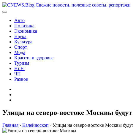
Перейти
к
содержимому
Авто
Политика
Экономика
Наука
Культура
Спорт
Мода
Красота и здоровье
Туризм
Hi-FI
ЧП
Разное
Главная
Контакты
Карта
сайта
Улицы на северо-востоке Москвы будут 
Главная
›
Калейдоскоп
›
Улицы на северо-востоке Москвы будут 