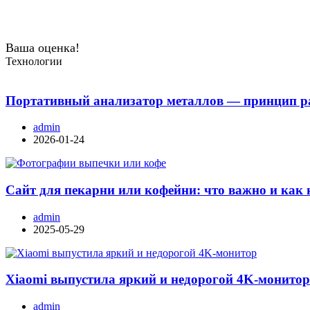
Ваша оценка!
Технологии
Портативный анализатор металлов — принцип ра
admin
2026-01-24
Сайт для пекарни или кофейни: что важно и как 
admin
2025-05-29
Xiaomi выпустила яркий и недорогой 4K-монито
admin