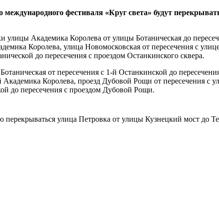
еждународного фестиваля «Круг света» будут перекрываться 
астки улицы Академика Королева от улицы Ботаническая до перес
адемика Королева, улица Новомосковская от пересечения с улиц
танической до пересечения с проездом Останкинского сквера.
ца Ботаническая от пересечения с 1-й Останкинской до пересече
й Академика Королева, проезд Дубовой Рощи от пересечения с 
кой до пересечения с проездом Дубовой Рощи.
стью перекрываться улица Петровка от улицы Кузнецкий мост до 