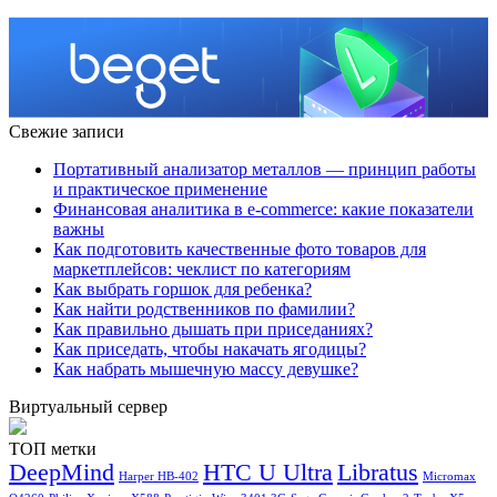
Свежие записи
Портативный анализатор металлов — принцип работы
и практическое применение
Финансовая аналитика в e-commerce: какие показатели
важны
Как подготовить качественные фото товаров для
маркетплейсов: чеклист по категориям
Как выбрать горшок для ребенка?
Как найти родственников по фамилии?
Как правильно дышать при приседаниях?
Как приседать, чтобы накачать ягодицы?
Как набрать мышечную массу девушке?
Виртуальный сервер
ТОП метки
DeepMind
HTC U Ultra
Libratus
Harper HB-402
Micromax