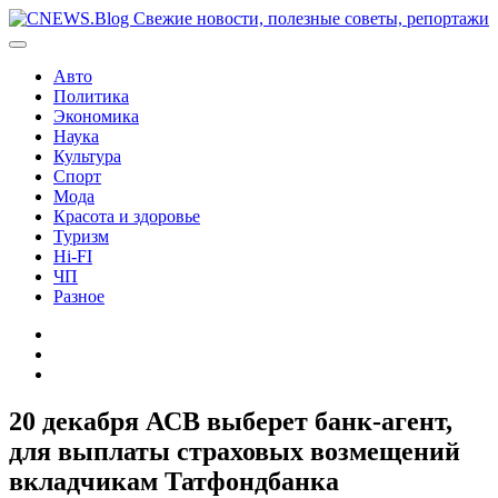
Перейти
к
содержимому
Авто
Политика
Экономика
Наука
Культура
Спорт
Мода
Красота и здоровье
Туризм
Hi-FI
ЧП
Разное
Главная
Контакты
Карта
сайта
20 декабря АСВ выберет банк-агент,
для выплаты страховых возмещений
вкладчикам Татфондбанка