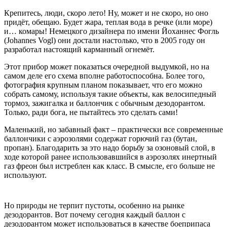
Крепитесь, люди, скоро лето! Ну, может и не скоро, но оно
придёт, обещаю. Будет жара, теплая вода в речке (или море)
и… комары! Немецкого дизайнера по имени Йоханнес Фогль
(Johannes Vogl) они достали настолько, что в 2005 году он
разработал настоящий карманный огнемёт.
Этот прибор может показаться очередной выдумкой, но на
самом деле его схема вполне работоспособна. Более того,
фотография крупным планом показывает, что его можно
собрать самому, используя такие объекты, как велосипедный
тормоз, зажигалка и баллончик с обычным дезодорантом.
Только, ради бога, не пытайтесь это сделать сами!
Маленький, но забавный факт – практически все современные
баллончики с аэрозолями содержат горючий газ (бутан,
пропан). Благодарить за это надо борьбу за озоновый слой, в
ходе которой ранее использовавшийся в аэрозолях инертный
газ фреон был истреблен как класс. В смысле, его больше не
используют.
Но природы не терпит пустоты, особенно на рынке
дезодорантов. Вот почему сегодня каждый баллон с
дезодорантом может использоваться в качестве боеприпаса