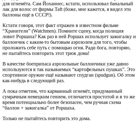
для огнемёта. Сам Йоханнес, кстати, использовал банальный
лак для волос от фирмы Taft (боже, мне кажется, я видел эти
баллоны ещё в СССР!).
Кстати говоря, этот факт отражен в известном фильме
“Хранители” (Watchmen). Помните сцену, когда полиция
ловит Роршаха? Как раз в ней Роршах использует зажигалку и
баллончик с каким-то бытовым аэрозолем для того, чтобы
проложить себе путь с помощью огня. Ради бога, повторяю,
не пытайтесь повторить этот трюк дома!
В качестве боеприпаса аэрозольные баллончики уже давно
используются в так называемых “картофельных пушках”. Это
спортивное оружие ещё называют спудган (spudgun). Об этом
как-нибудь в следующий раз.
А пока отметим, что карманный огнемёт, придуманный
сумрачным немецким гением, отличается простотой и в то же
время потенциально более безопасен, чем ручная схема
“баллон + зажигалка” от Роршаха.
Только не пытайтесь повторить это дома.