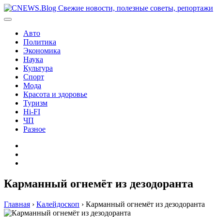
Перейти
к
содержимому
Авто
Политика
Экономика
Наука
Культура
Спорт
Мода
Красота и здоровье
Туризм
Hi-FI
ЧП
Разное
Главная
Контакты
Карта
сайта
Карманный огнемёт из дезодоранта
Главная
›
Калейдоскоп
›
Карманный огнемёт из дезодоранта