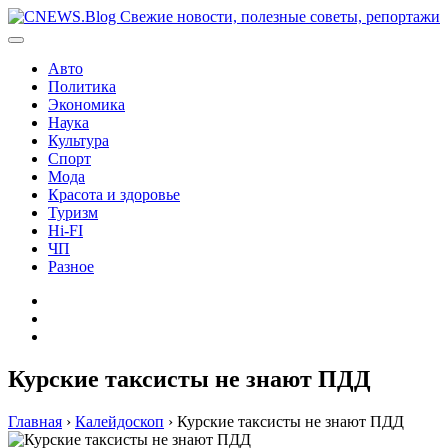
Перейти
к
содержимому
Авто
Политика
Экономика
Наука
Культура
Спорт
Мода
Красота и здоровье
Туризм
Hi-FI
ЧП
Разное
Главная
Контакты
Карта
сайта
Курские таксисты не знают ПДД
Главная
›
Калейдоскоп
›
Курские таксисты не знают ПДД