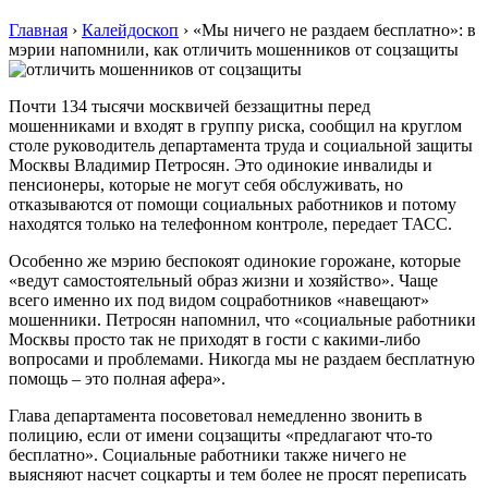
Главная
›
Калейдоскоп
›
«Мы ничего не раздаем бесплатно»: в
мэрии напомнили, как отличить мошенников от соцзащиты
Почти 134 тысячи москвичей беззащитны перед
мошенниками и входят в группу риска, сообщил на круглом
столе руководитель департамента труда и социальной защиты
Москвы Владимир Петросян. Это одинокие инвалиды и
пенсионеры, которые не могут себя обслуживать, но
отказываются от помощи социальных работников и потому
находятся только на телефонном контроле, передает ТАСС.
Особенно же мэрию беспокоят одинокие горожане, которые
«ведут самостоятельный образ жизни и хозяйство». Чаще
всего именно их под видом соцработников «навещают»
мошенники. Петросян напомнил, что «социальные работники
Москвы просто так не приходят в гости с какими-либо
вопросами и проблемами. Никогда мы не раздаем бесплатную
помощь – это полная афера».
Глава департамента посоветовал немедленно звонить в
полицию, если от имени соцзащиты «предлагают что-то
бесплатно». Социальные работники также ничего не
выясняют насчет соцкарты и тем более не просят переписать