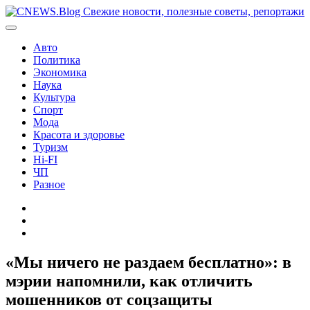
Перейти
к
содержимому
Авто
Политика
Экономика
Наука
Культура
Спорт
Мода
Красота и здоровье
Туризм
Hi-FI
ЧП
Разное
Главная
Контакты
Карта
сайта
«Мы ничего не раздаем бесплатно»: в
мэрии напомнили, как отличить
мошенников от соцзащиты