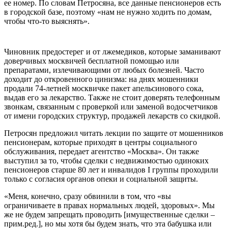
ее номер. По словам Петросяна, все данные пенсионеров есть
в городской базе, поэтому «нам не нужно ходить по домам,
чтобы что-то выяснять».
Чиновник предостерег и от лжемедиков, которые заманивают
доверчивых москвичей бесплатной помощью или
препаратами, излечивающими от любых болезней. Часто
доходит до откровенного цинизма: на днях мошенники
продали 74-летней москвичке пакет апельсинового сока,
выдав его за лекарство. Также не стоит доверять телефонным
звонкам, связанным с проверкой или заменой водосчетчиков
от имени городских структур, продажей лекарств со скидкой.
Петросян предложил читать лекции по защите от мошенников
пенсионерам, которые приходят в центры социального
обслуживания, передает агентство «Москва». Он также
выступил за то, чтобы сделки с недвижимостью одиноких
пенсионеров старше 80 лет и инвалидов I группы проходили
только с согласия органов опеки и социальной защиты.
«Меня, конечно, сразу обвинили в том, что «вы
ограничиваете в правах нормальных людей, здоровых». Мы
же не будем запрещать проводить [имущественные сделки –
прим.ред.], но мы хотя бы будем знать, что эта бабушка или