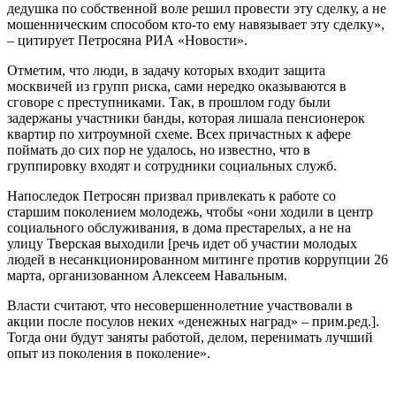
дедушка по собственной воле решил провести эту сделку, а не
мошенническим способом кто-то ему навязывает эту сделку»,
– цитирует Петросяна РИА «Новости».
Отметим, что люди, в задачу которых входит защита
москвичей из групп риска, сами нередко оказываются в
сговоре с преступниками. Так, в прошлом году были
задержаны участники банды, которая лишала пенсионерок
квартир по хитроумной схеме. Всех причастных к афере
поймать до сих пор не удалось, но известно, что в
группировку входят и сотрудники социальных служб.
Напоследок Петросян призвал привлекать к работе со
старшим поколением молодежь, чтобы «они ходили в центр
социального обслуживания, в дома престарелых, а не на
улицу Тверская выходили [речь идет об участии молодых
людей в несанкционированном митинге против коррупции 26
марта, организованном Алексеем Навальным.
Власти считают, что несовершеннолетние участвовали в
акции после посулов неких «денежных наград» – прим.ред.].
Тогда они будут заняты работой, делом, перенимать лучший
опыт из поколения в поколение».