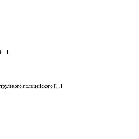
 […]
атрульного полицейского […]