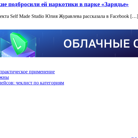
кие подбросили ей наркотики в парке «Зарядье»
екта Self Made Studio Юлия Журавлева рассказала в Facebook […
практическое применение
ажны
лейсов: чеклист по категориям