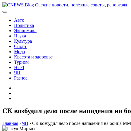
Перейти
к
содержимому
Авто
Политика
Экономика
Наука
Культура
Спорт
Мода
Красота и здоровье
Туризм
Hi-FI
ЧП
Разное
Главная
Контакты
Карта
сайта
СК возбудил дело после нападения на 
Главная
›
ЧП
›
СК возбудил дело после нападения на бойца MM