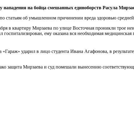
у нападения на бойца смешанных единоборств Расула Мирзае
 по статьям об умышленном причинении вреда здоровью средне
кабря в квартиру Мирзаева по улице Восточная проникли трое н
л госпитализирован, ему оказана вся необходимая медицинская 
а «Гараж» ударил в лицо студента Ивана Агафонова, в результате
ако защита Мирзаева и суд помешали вынесению соответствующе